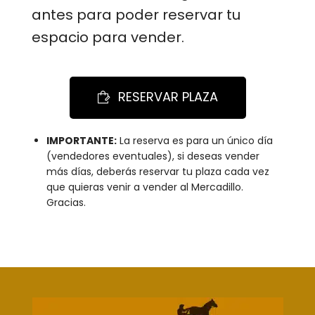
antes para poder reservar tu
espacio para vender.
RESERVAR PLAZA
IMPORTANTE:
La reserva es para un único día
(vendedores eventuales), si deseas vender
más días, deberás reservar tu plaza cada vez
que quieras venir a vender al Mercadillo.
Gracias.